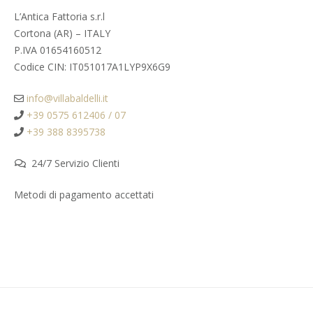
L’Antica Fattoria s.r.l
Cortona (AR) – ITALY
P.IVA 01654160512
Codice CIN: IT051017A1LYP9X6G9
info@villabaldelli.it
+39 0575 612406 / 07
+39 388 8395738
24/7 Servizio Clienti
Metodi di pagamento accettati