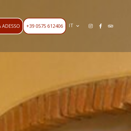
IT
 ADESSO
+39 0575 612406
Instagram
Facebook
Tripadv