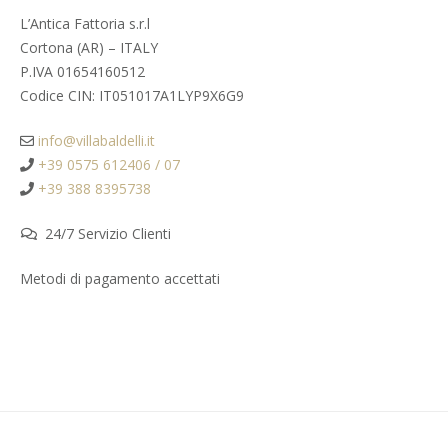
L’Antica Fattoria s.r.l
Cortona (AR) – ITALY
P.IVA 01654160512
Codice CIN: IT051017A1LYP9X6G9
info@villabaldelli.it
+39 0575 612406 / 07
+39 388 8395738
24/7 Servizio Clienti
Metodi di pagamento accettati